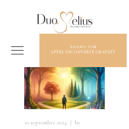
RESERVE TON
APPEL DECOUVERTE GRATUIT
QUI SUIS-JE ?
OFFRES ET TARIFS
ME CONTACTER
BLOG
10 septembre 2024
by