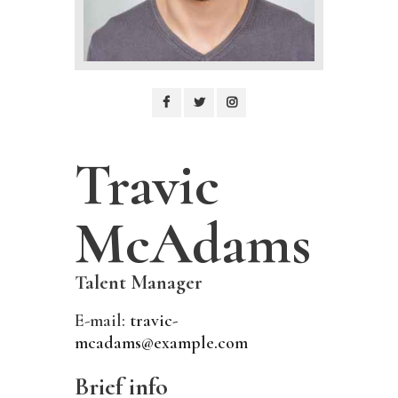
Travic
McAdams
Talent Manager
E-mail:
travic-
mcadams@example.com
Brief info