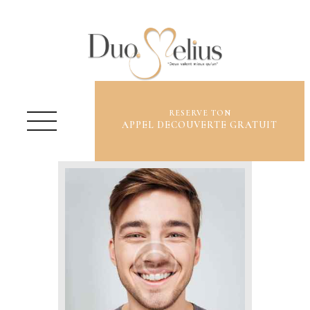
RESERVE TON
APPEL DECOUVERTE GRATUIT
QUI SUIS-JE ?
OFFRES ET TARIFS
ME CONTACTER
BLOG