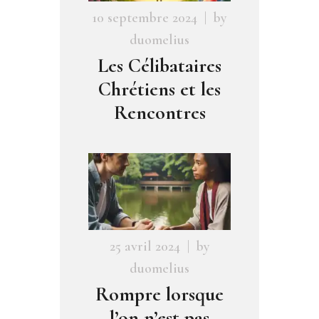
10 septembre 2024
by
duomelius
Les Célibataires
Chrétiens et les
Rencontres
25 avril 2024
by
duomelius
Rompre lorsque
l’on n’est pas